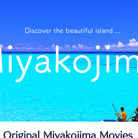
Discover
the
beautiful
island ...
iyakoji
Original Miyakojima Movies