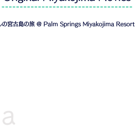
古島の旅 @ Palm Springs Miyakojima Resort
ma